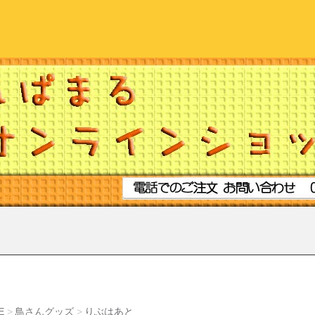
E
鳥さんグッズ
りぶはあと