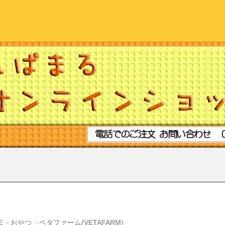
E
おやつ
ベタファーム(VETAFARM)