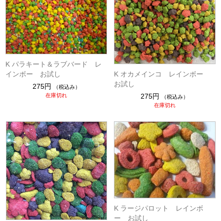
K パラキート＆ラブバード レ
K オカメインコ レインボー
インボー お試し
お試し
275円
（税込み）
275円
在庫切れ
（税込み）
在庫切れ
K ラージパロット レインボ
ー お試し