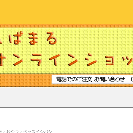
E
おやつ
ペッズイシバシ