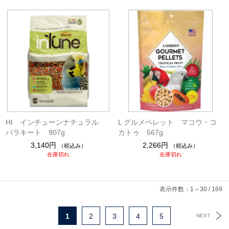
HI インチューンナチュラル
L グルメペレット マコウ・コ
パラキート 907g
カトゥ 567g
3,140円
2,266円
（税込み）
（税込み）
在庫切れ
在庫切れ
表示件数：1～30 / 169
1
2
3
4
5
NEXT