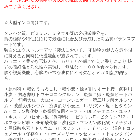
めご了承ください。
☆大型インコ向けです。
タンパク質、ビタミン、ミネラル等の必須栄養分を、
鳥の種類や特性に応じて最適に配合及び形成した高品質バランスフ
ードです。
独自のエクストルーデッド製法において、 不純物の混入を最小限
に抑えると同時に低温殺菌が施されています。
バラエティ豊かな形状と色、カリカリの歯ごたえと香りにより 抜
群の嗜好性と消化性を実現し、無駄なく１００％食べられます。
脳や視覚機能、心臓の正常な成長に不可欠なオメガ３脂肪酸配
合。
＜原材料＞ 粉とうもろこし・粉小麦・挽き割りオート麦・飼料用
小麦・ 挽き割りトウモロコシグルテン・乾燥全卵・乾燥ビートパ
ルプ・ 飼料大豆・大豆油・コーンシュガー・第二リン酸カルシウ
ム・ 炭酸カルシウム・挽き割り小麦胚・L-リジン・塩・ビタミン
A・ コリン塩化物・乾燥醸造用イースト・DLメチオニン・ユッカ
エキス・ プロピオン酸（保存料）・ビタミンE・ビタミンB12・リ
ボフランビ群・ 亜鉛酸化物・炭化鉄・マンガン酸化物・メナジオ
ン亜硫酸水素ナトリウム （ビタミンK）・ナイアシン・混合トコフ
ェノール（保存料）・ローズマリーエッセンス・ エトキシクイン
（保存料）・パントテン酸カルシウム・酸化銅・硝酸チアミン・