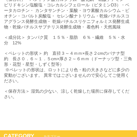
ピリドキシン塩酸塩・コレカルシフェロール（ビタミンD3）・ベ
ータカロチン・ カンタサンチン・葉酸・ヨウ素酸カルシウム・ビ
オチン・コバルト炭酸塩・ セレン酸ナトリウム・乾燥バチルスコ
アグランス発酵生成物・ 乾燥バチルスリケニフォルミス発酵生成
物・乾燥バチルスサブチリス発酵生成物・ 着色料・天然風味
＜成分比＞ タンパク質 １５％・脂肪 ６％・繊維 ５％・水
分 12%
＜ペレットの形状＞ 約 直径３～４ｍｍ×長さ２cmのバナナ型
約 長さ０．６～１．５cm×厚さ２～６ｍｍ（ドーナッツ型・三角
形・花型・星型・しずく型等）
※ペレットの形状は、ロットにより色・粒の大きさなどに多少の
変動がございます。 異常ではございませんので安心してご使用く
ださい。
＜保存方法＞ 湿気の少ない、涼しく乾燥した場所に保存してくだ
さい。
CATEGORY
カテゴリー