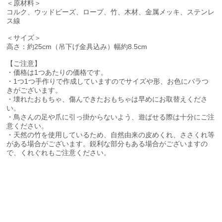
＜原材料＞
コルク、ウッドビーズ、ロープ、竹、木材、金属メッキ、ステンレ
ス線
＜サイズ＞
高さ：約25cm（吊下げ金具込み）幅約8.5cm
【ご注意】
・価格は1つあたりの価格です。
・1つ1つ手作りで作成していますのでサイズや形、お色にバラつ
きがございます。
・壊れたおもちゃ、傷んできたおもちゃは早めにお取替えくださ
い。
・鳥さんの足や爪に引っ掛からないよう、遊ばせる際は十分にご注
意ください。
・天然の竹を使用しているため、自然由来の皮めくれ、ささくれ等
がある場合がございます。鋭利な部分もある場合がございますの
で、くれぐれもご注意ください。