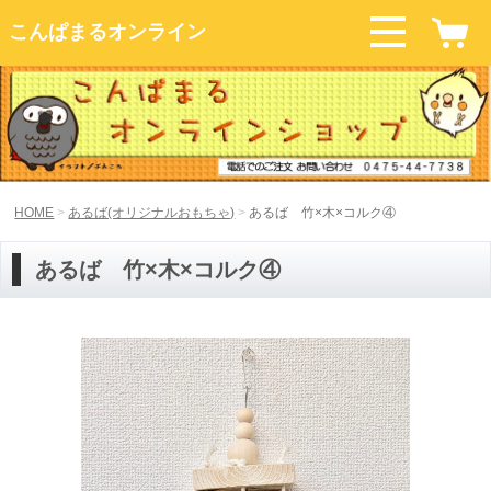
こんぱまるオンライン
HOME
あるば(オリジナルおもちゃ)
あるば 竹×木×コルク④
あるば 竹×木×コルク④