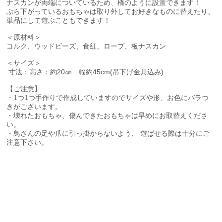
ナスカンが両端についているため、橋のように設置できます！
ぶら下がっているおもちゃは取り外してお好きなものに替えたり、
単品にして遊ぶこともできます！
＜原材料＞
コルク、ウッドビーズ、食紅、ロープ、板ナスカン
＜サイズ＞
寸法：高さ：約20㎝ 幅約45cm(吊下げ金具込み)
【ご注意】
・1つ1つ手作りで作成していますのでサイズや形、お色にバラつ
きがございます。
・壊れたおもちゃ、傷んできたおもちゃは早めにお取替えくださ
い。
・鳥さんの足や爪に引っ掛からないよう、 遊ばせる際は十分にご
注意下さい。