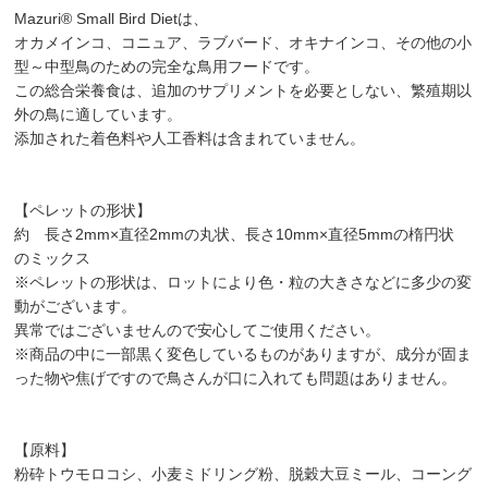
Mazuri® Small Bird Dietは、
オカメインコ、コニュア、ラブバード、オキナインコ、その他の小
型～中型鳥のための完全な鳥用フードです。
この総合栄養食は、追加のサプリメントを必要としない、繁殖期以
外の鳥に適しています。
添加された着色料や人工香料は含まれていません。
【ペレットの形状】
約 長さ2mm×直径2mmの丸状、長さ10mm×直径5mmの楕円状
のミックス
※ペレットの形状は、ロットにより色・粒の大きさなどに多少の変
動がございます。
異常ではございませんので安心してご使用ください。
※商品の中に一部黒く変色しているものがありますが、成分が固ま
った物や焦げですので鳥さんが口に入れても問題はありません。
【原料】
粉砕トウモロコシ、小麦ミドリング粉、脱穀大豆ミール、コーング