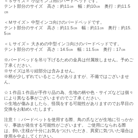
＜Ｓサイズ＞ 小型インコ用のバードベッドです。
テント部分のサイズ 高さ：約11㎝ 幅：約10㎝ 奥行：約11.5
㎝
＜Ｍサイズ＞ 中型インコ向けのバードベッドです。
テント部分のサイズ 高さ：約11.5㎝ 幅：約11㎝ 奥行：約15.
5㎝
＜Ｌサイズ＞ 大きめの中型インコ向けのバードベッドです。
テント部分のサイズ 高さ：14.5㎝ 幅：11.5㎝ 奥行：17㎝
※バードベッドを吊り下げるための金具は付属致しません。予めご
了承ください。
※サイズは吊り紐部分は含みません。
※柄が少しずれているところがありますが、不備ではございませ
ん。
☆１作品１作品が手作り品の為、生地の柄や色・サイズなどは個々
により異なる事がございますのでご了承ください。
☆生地が傷みましたら、怪我をする可能性がありますのでお早目の
交換をお勧めいたします。
注意！：バードベットを使用する際、鳥の爪などが生地に引っかか
り、事故が発生する可能性がございます。 ご使用になられる際
は、飼い主様が十分にお気をつけいただき、異変に気づいた場合は
使用を中止してください。