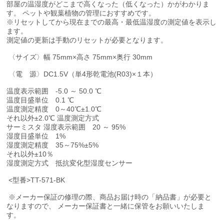
部屋の温湿度がどこまで高くなった（低くなった）かがわかりま
す。 ペットや観葉植物の管理におすすめです。
※リセットしてから現在までの最高・最低温湿度の測定値を表示し
ます。
測定値の更新は手動のリセットが必要となります。
〈サイズ〉幅 75mm×高さ 75mm×奥行 30mm
〈電 源〉DC1.5V（単4形乾電池(R03)×１本）
温度表示範囲 -5.0 ～ 50.0 ℃
温度目盛単位 0.1 ℃
温度測定精度 0～40℃±1.0℃
それ以外±2.0℃ 温度測定方式
サーミスタ 湿度表示範囲 20 ～ 95%
湿度目盛単位 1%
湿度測定精度 35～75%±5%
それ以外±10％
湿度測定方式 抵抗変化型湿度センサー
<型番>TT-571-BK
※メーカー保証の修理の際、商品お届け時の「納品書」が必要と
なりますので、 メーカー保証書と一緒に保管をお願いいたしま
す。