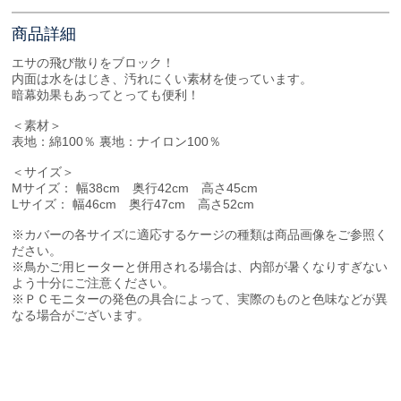
商品詳細
エサの飛び散りをブロック！
内面は水をはじき、汚れにくい素材を使っています。
暗幕効果もあってとっても便利！
＜素材＞
表地：綿100％ 裏地：ナイロン100％
＜サイズ＞
Mサイズ： 幅38cm 奥行42cm 高さ45cm
Lサイズ： 幅46cm 奥行47cm 高さ52cm
※カバーの各サイズに適応するケージの種類は商品画像をご参照く
ださい。
※鳥かご用ヒーターと併用される場合は、内部が暑くなりすぎない
よう十分にご注意ください。
※ＰＣモニターの発色の具合によって、実際のものと色味などが異
なる場合がございます。