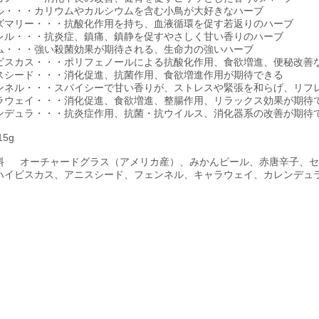
ル・・・カリウムやカルシウムを含む小鳥が大好きなハーブ
ズマリー・・・抗酸化作用を持ち、血液循環を促す若返りのハーブ
レル・・・抗炎症、鎮痛、鎮静を促すやさしく甘い香りのハーブ
ム・・・強い殺菌効果が期待される、生命力の強いハーブ
ビスカス・・・ポリフェノールによる抗酸化作用、食欲増進、便秘改善
スシード・・・消化促進、抗菌作用、食欲増進作用が期待できる
ンネル・・・スパイシーで甘い香りが、ストレスや緊張を和らげ、リフ
ラウェイ・・・消化促進、食欲増進、整腸作用、リラックス効果が期待
ンデュラ・・・抗炎症作用、抗菌・抗ウイルス、消化器系の改善が期待
15g
料
オーチャードグラス（アメリカ産）、みかんピール、赤唐辛子、セ
ハイビスカス、アニスシード、フェンネル、キャラウェイ、カレンデュ