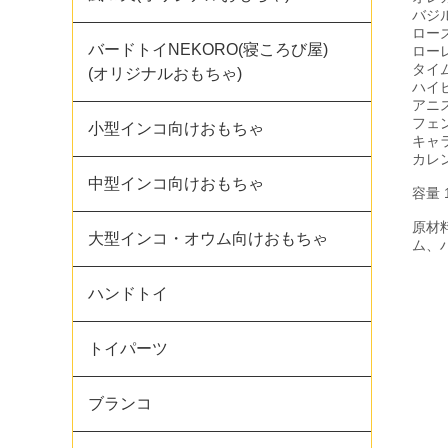
バジ
ロー
バードトイNEKORO(寝ころび屋)
ロー
タイ
(オリジナルおもちゃ)
ハイ
アニ
フェ
小型インコ向けおもちゃ
キャ
カレ
中型インコ向けおもちゃ
容量
原材
大型インコ・オウム向けおもちゃ
ム、
ハンドトイ
トイパーツ
ブランコ