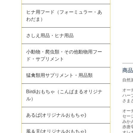
ヒナ用フード（フォーミュラー・あ
わだま）
さしえ用品・ヒナ用品
小動物・爬虫類・その他動物用フー
ド・サプリメント
商品
猛禽類用サプリメント・用品類
自然
オー
Birdiおもちゃ（こんぱまるオリジナ
ハー
ル）
さま
オー
あるば(オリジナルおもちゃ)
セー
みか
赤唐
風＆天(オリジナルおもちゃ)
オレ