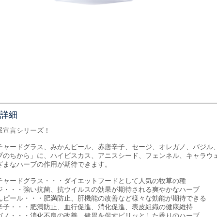
詳細
派宣言シリーズ！
チャードグラス、みかんピール、赤唐辛子、セージ、オレガノ、バジル
ブのちから」に、ハイビスカス、アニスシード、フェンネル、キャラウ
ざまなハーブの作用が期待できます。
チャードグラス・・・ダイエットフードとして人気の牧草の種
ジ・・・強い抗菌、抗ウイルスの効果が期待される爽やかなハーブ
んピール・・・肥満防止、肝機能の改善など様々な効能が期待できる
辛子・・・肥満防止、血行促進、消化促進、表皮組織の健康維持
ガノ・・・消化不良の改善、健胃を促すピリッとした香りのハーブ